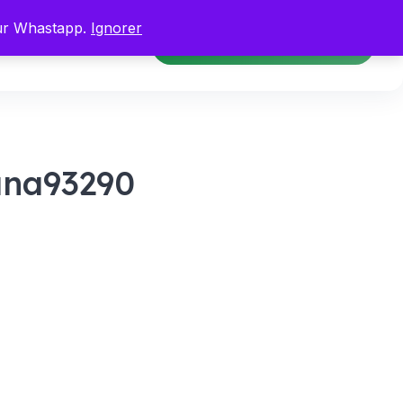
sur Whastapp.
Ignorer
Se connecter
Inscrire voiture/logement
ana93290