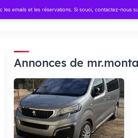
 les emails et les réservations. Si souci, contactez-nous 
ocations
Marketplace
A propos
Blog
Annonces de mr.mont