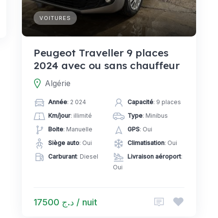
VOITURES
Peugeot Traveller 9 places
2024 avec ou sans chauffeur
Algérie
Année
: 2 024
Capacité
: 9 places
Km/jour
: illimité
Type
: Minibus
Boite
: Manuelle
GPS
: Oui
Siège auto
: Oui
Climatisation
: Oui
Carburant
: Diesel
Livraison aéroport
:
Oui
د.ج 17500 / nuit