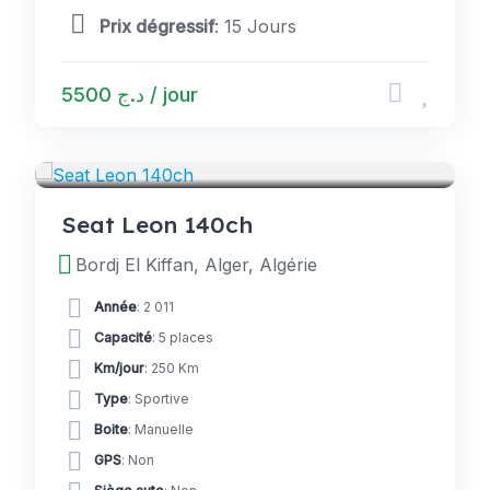
Prix dégressif
: 15 Jours
د.ج 5500 / jour
VOITURES
Seat Leon 140ch
Bordj El Kiffan, Alger, Algérie
Année
: 2 011
Capacité
: 5 places
Km/jour
: 250 Km
Type
: Sportive
Boite
: Manuelle
GPS
: Non